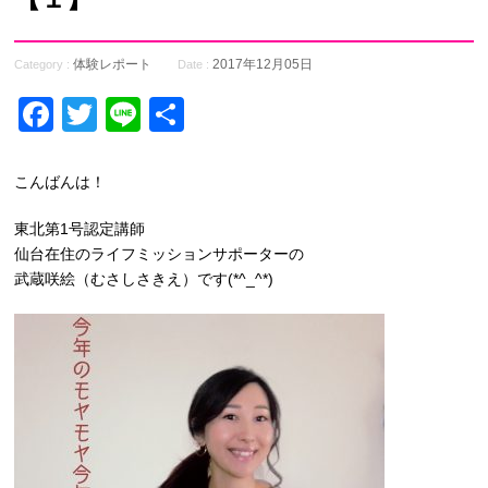
体験レポート
2017年12月05日
Category :
Date :
Facebook
Twitter
Line
共
有
こんばんは！
東北第1号認定講師
仙台在住のライフミッションサポーターの
武蔵咲絵（むさしさきえ）です(*^_^*)