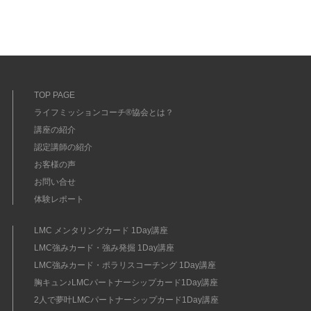
TOP PAGE
ライフミッションコーチ®協会とは？
講座の紹介
認定講師の紹介
お客様の声
お問い合せ
体験レポート
LMC メンタリングカード 1Day講座
LMC強みカード・強み発掘 1Day講座
LMC強みカード・ポラリスコーチング 1Day講座
胸キュン♪LMCパートナーシップカード1Day講座
2人で夢叶LMCパートナーシップカード1Day講座