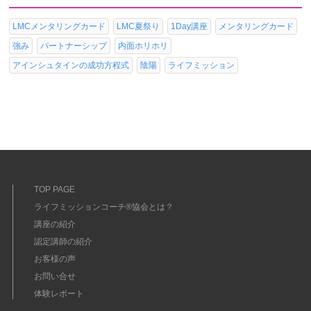
LMCメンタリングカード
LMC夏祭り
1Day講座
メンタリングカード
強み
パートナーシップ
内面ホリホリ
アインシュタインの成功方程式
陰陽
ライフミッション
TOP PAGE
ライフミッションコーチ®協会とは？
講座の紹介
認定講師の紹介
お客様の声
お問い合せ
体験レポート