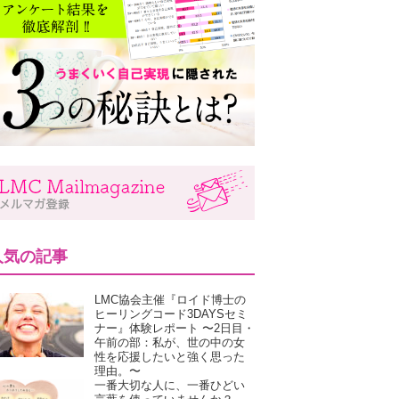
人気の記事
LMC協会主催『ロイド博士の
ヒーリングコード3DAYSセミ
ナー』体験レポート 〜2日目・
午前の部：私が、世の中の女
性を応援したいと強く思った
理由。〜
一番大切な人に、一番ひどい