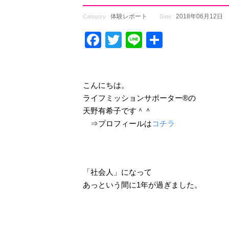
体験レポート
2018年06月12日
Category :
Date :
Facebook
Twitter
Line
共
有
こんにちは。
ライフミッションサポーター®の
天野有希子です＾＾
⇒プロフィールは
コチラ
「社会人」になって
あっという間に1年が過ぎました。