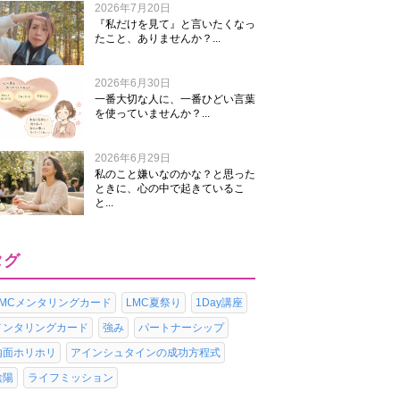
2026年7月20日
『私だけを見て』と言いたくなっ
たこと、ありませんか？...
2026年6月30日
一番大切な人に、一番ひどい言葉
を使っていませんか？...
2026年6月29日
私のこと嫌いなのかな？と思った
ときに、心の中で起きているこ
と...
タグ
LMCメンタリングカード
LMC夏祭り
1Day講座
メンタリングカード
強み
パートナーシップ
内面ホリホリ
アインシュタインの成功方程式
陰陽
ライフミッション