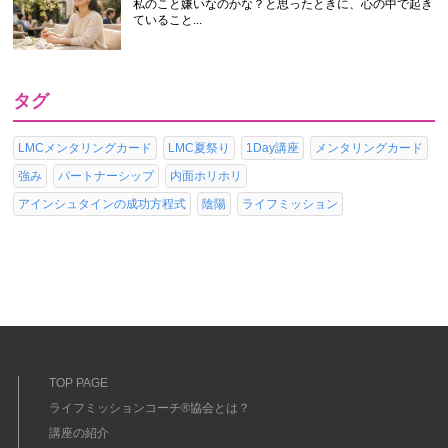
私のこと嫌いなのかな？と思ったときに、心の中で起き
ていること...
タグ
LMCメンタリングカード
LMC夏祭り
1Day講座
メンタリングカード
強み
パートナーシップ
内面ホリホリ
アインシュタインの成功方程式
陰陽
ライフミッション
TOP PAGE
ライフミッションコーチ®協会とは？
講座の紹介