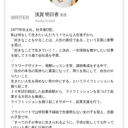
浅賀 明日香
先生
WRITER
Asuka Asaka
1977年生まれ。牡羊座O型。
私は何をして生きたいんだろう？そんな人生迷子から、
「好きなことをやることは、人生の責任である」という言葉に衝撃
を受け、
「好きなことで生きていく！」と決め、一生情熱を燃やしたい仕事
を探して３０歳で会社員を卒業。
・
フラワーデザイナー、発酵レッスン主宰、講師養成をする中で、
「自分の本当の気持ちに素直になって、周りを気にして、自分のや
りたいこと、
生きたい人生を諦めない世の中にする」というライフミッションを
掘り起こす。
１０年試行錯誤した起業経験から、ライフミッションを見つけて起
業する大切さを痛感し、
ライフミッションを掘り起こすサポート、起業支援を行う。
・
プライベートでは特別養子縁組で生後間もない女の子を迎え、念願
の子育て中。
「すべての子が幸せに生きられるように。子供が欲しくても叶って
いない人達に産む以外の道