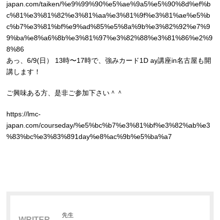
japan.com/taiken/%e9%99%90%e5%ae%9a5%e5%90%8d%ef%b
c%81%e3%81%82%e3%81%aa%e3%81%9f%e3%81%ae%e5%b
c%b7%e3%81%bf%e9%ad%85%e5%8a%9b%e3%82%92%e7%9
9%ba%e8%a6%8b%e3%81%97%e3%82%88%e3%81%86%e2%9
8%86
あっ、6/9(日） 13時〜17時で、強みカード1D ay講座in名古屋も開
講します！
ご興味ある方、是非ご参加下さい＾＾
https://lmc-
japan.com/courseday/%e5%bc%b7%e3%81%bf%e3%82%ab%e3
%83%bc%e3%83%891day%e8%ac%9b%e5%ba%a7
先生
WRITER