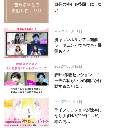
自分の幸せを後回しにしな
い
2022年05月31日
胸キュンホリカフェ開催
♡ キュン～ウキウキ～爆
笑も＾＾
2022年07月12日
夢叶♪体験セッション コ
ーチの私もいつの間にか行
動することに…
2023年03月07日
ライフミッションが絵本に
なります№3(*^^*)！～絵
本の内…