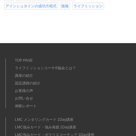
アインシュタインの成功方程式
陰陽
ライフミッション
TOP PAGE
ライフミッションコーチ®協会とは？
講座の紹介
認定講師の紹介
お客様の声
お問い合せ
体験レポート
LMC メンタリングカード 1Day講座
LMC強みカード・強み発掘 1Day講座
LMC強みカード・ポラリスコーチング 1Day講座