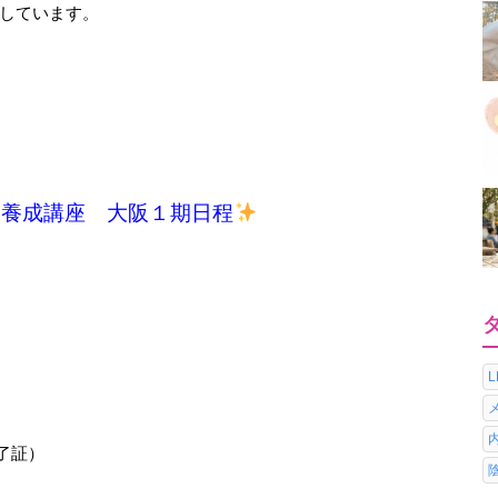
しています。
ー養成講座 大阪１期日程
修了証）