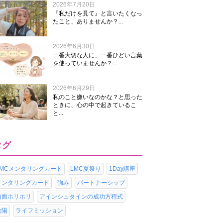
2026年7月20日
『私だけを見て』と言いたくなっ
たこと、ありませんか？...
2026年6月30日
一番大切な人に、一番ひどい言葉
を使っていませんか？...
2026年6月29日
私のこと嫌いなのかな？と思った
ときに、心の中で起きているこ
と...
タグ
LMCメンタリングカード
LMC夏祭り
1Day講座
メンタリングカード
強み
パートナーシップ
内面ホリホリ
アインシュタインの成功方程式
陰陽
ライフミッション