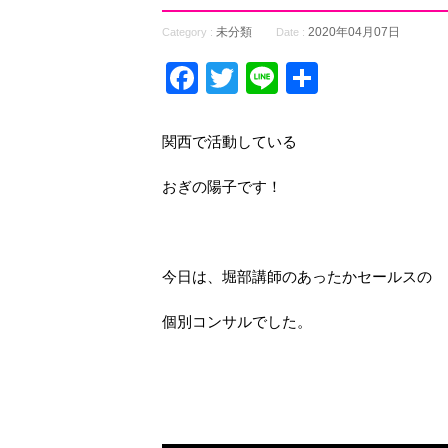
未分類
2020年04月07日
Category :
Date :
Facebook
Twitter
Line
共
有
関西で活動している
おぎの陽子です！
今日は、堀部講師のあったかセールスの
個別コンサルでした。