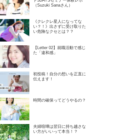
ド3DAYSセミナー体験レポ
（Suzuki Sanaさん）
《クレクレ星人になってな
い？！》出さずに受け取りた
い危険なクセとは？？
【Letter 02】就職活動で感じ
た「違和感」
初投稿！自分の想いを正直に
伝えます！
時間の確保ってどうやるの？
夫婦喧嘩は翌日に持ち越さな
い方がいいって本当！？