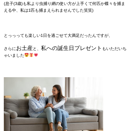
(
息子
(3
歳
)
も私より虫捕り網の使い方が上手くて何匹か蝶々を捕ま
える中、私は
1
匹も捕まえられませんでした笑笑
)
とっっっても楽しい1日を過ごせて大満足だったんですが、
お土産
私への誕生日プレゼント
さらに
と、
もいただいち
ゃいました