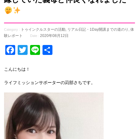
トゥインクルスターの活動
,
リアル日記・1Day開講までの道のり
,
体
Category :
験レポート
2020年08月12日
Date :
Facebook
Twitter
Line
共
有
こんにちは！
ライフミッションサポーターの苅部さちです。