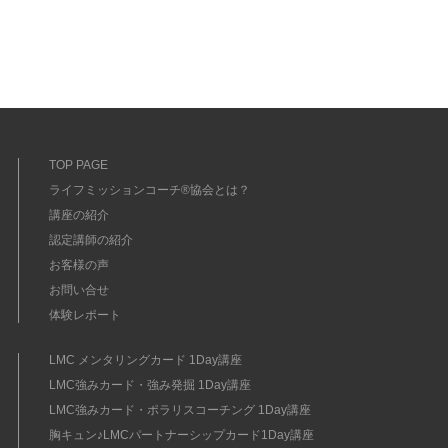
TOP PAGE
ライフミッションコーチ®協会とは？
講座の紹介
認定講師の紹介
お客様の声
お問い合せ
体験レポート
LMC メンタリングカード 1Day講座
LMC強みカード・強み発掘 1Day講座
LMC強みカード・ポラリスコーチング 1Day講座
胸キュン♪LMCパートナーシップカード1Day講座