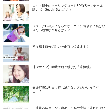
ロイド博士のヒーリングコード3DAYSセミナー体
験レポ（Suzuki Sanaさん）
《クレクレ星人になってない？！》出さずに受け取
りたい危険なクセとは？？
初投稿！自分の想いを正直に伝えます！
【Letter 02】就職活動で感じた「違和感」
夫婦喧嘩は翌日に持ち越さない方がいいって本
当！？
正社員27年目。なぜ辞める？私の覚悟に隠れた想い