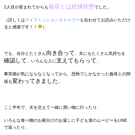
義母とは絶縁状態
2人目が産まれてからも
でした。
（詳しくは
ライフミッションストーリー
も合わせてお読みいただけ
ると感激です！！
）
向き合って
でも、自分とたくさん
、夫にもたくさん気持ちを
確認して
支えてもらって
、いろんな人に
、
事実婚が気にならなくなってから、恐怖でしかなかった義母との関
変わってきました
係も
。
ここ半年で、夫を交えて一緒に買い物に行ったり、
いろんな食べ物のお裾分けのお返しに子ども達のムービーをLINE
で送ったり、