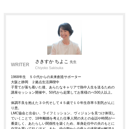
さきすか ちよこ
先生
WRITER
Chiyoko Sakisuka
1968年生 ５０代からの未来創造サポーター
大阪と静岡 ２拠点生活満喫中
子育てが落ち着いた後、あらたなキャリアで熱中人生を送るための
講座セッション開催中。50代から起業してお客様のべ500人以上。
・
体調不良を抱えた３０代そして４５歳で１０年生存率５割乳がんに
り患。
LMC協会と出会い、ライフミッション、ヴィジョンを見つけ体現し
ていくことで、18年離婚を考えた仕事人間の夫との会話や時間が一
番楽しく、あたらしい関係性を築くため、単身赴任中の夫のもとに
自宅を置いて行くほど。また、幼少期からの母との違和感が解消さ