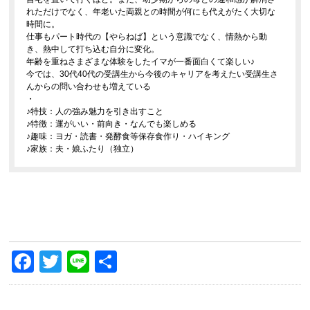
れただけでなく、年老いた両親との時間が何にも代えがたく大切な
時間に。
仕事もパート時代の【やらねば】という意識でなく、情熱から動
き、熱中して打ち込む自分に変化。
年齢を重ねさまざまな体験をしたイマが一番面白くて楽しい♪
今では、30代40代の受講生から今後のキャリアを考えたい受講生さ
んからの問い合わせも増えている
・
♪特技：人の強み魅力を引き出すこと
♪特徴：運がいい・前向き・なんでも楽しめる
♪趣味：ヨガ・読書・発酵食等保存食作り・ハイキング
♪家族：夫・娘ふたり（独立）
Facebook
Twitter
Line
共
有