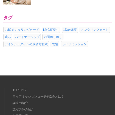
タグ
LMCメンタリングカード
LMC夏祭り
1Day講座
メンタリングカード
強み
パートナーシップ
内面ホリホリ
アインシュタインの成功方程式
陰陽
ライフミッション
TOP PAGE
ライフミッションコーチ®協会とは？
講座の紹介
認定講師の紹介