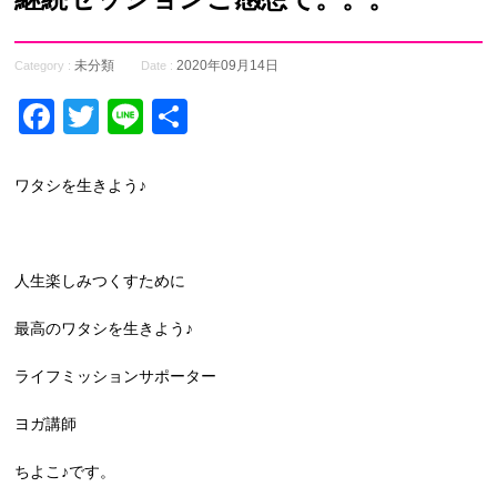
未分類
2020年09月14日
Category :
Date :
Facebook
Twitter
Line
共
有
ワタシを生きよう♪
人生楽しみつくすために
最高のワタシを生きよう♪
ライフミッションサポーター
ヨガ講師
ちよこ♪です。