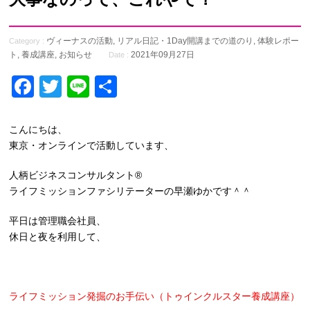
ヴィーナスの活動
,
リアル日記・1Day開講までの道のり
,
体験レポー
Category :
ト
,
養成講座
,
お知らせ
2021年09月27日
Date :
Facebook
Twitter
Line
共
有
こんにちは、
東京・オンラインで活動しています、
人柄ビジネスコンサルタント®️
ライフミッションファシリテーターの早瀬ゆかです＾＾
平日は管理職会社員、
休日と夜を利用して、
ライフミッション発掘のお手伝い（トゥインクルスター養成講座）