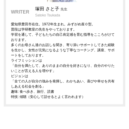
塚田 さと子
先生
WRITER
Satoko Tsukada
愛知県豊田市在住。1972年生まれ。みずがめ座Ｏ型。
普段は学研教室の先生をやっております。
学習を通して、子どもたちの自己肯定感を育む指導をこころがけて
おります。
多くのお母さん達のお話しを聞き、寄り添いサポートしてきた経験
を生かし、女性が元気になるような丁寧なコーチング、講座、サポ
ートをしております。
ライフミッションは
「自分を満たして、ありのままの自分を好きになり、自分のやりた
いことが言える人を増やす」
ビジョンは
「全ての人が自分の強みを発揮し、わかちあい、喜びや幸せを共有
しあえる社会を創る」
趣味: 食べ歩き、旅行、読書
特技: 傾聴（安心して話せるとよく言われます）