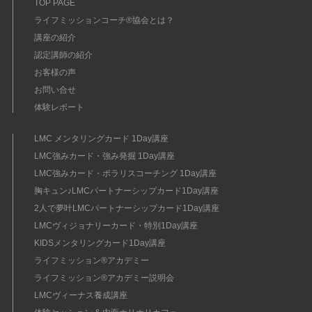
TOP PAGE
ライフミッションコーチ®協会とは？
講座の紹介
認定講師の紹介
お客様の声
お問い合せ
体験レポート
LMC メンタリングカード 1Day講座
LMC強みカード・強み発掘 1Day講座
LMC強みカード・ポラリスコーチング 1Day講座
胸キュン♪LMCパートナーシップカード1Day講座
2人で夢叶LMCパートナーシップカード1Day講座
LMCヴィジョナリーカード・特別1Day講座
KIDSメンタリングカード1Day講座
ライフミッション®︎アカデミー
ライフミッション®︎アカデミー説明会
LMCヴィーナス養成講座