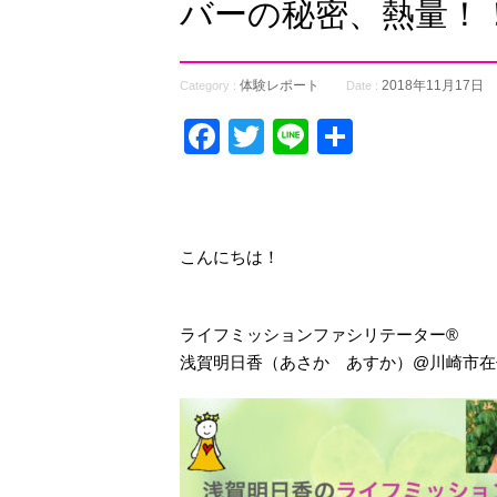
バーの秘密、熱量！！ 
体験レポート
2018年11月17日
Category :
Date :
Facebook
Twitter
Line
共
有
こんにちは！
ライフミッションファシリテーター®
浅賀明日香（あさか あすか）@川崎市在