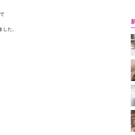
で
ました。