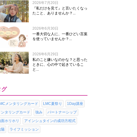
2026年7月20日
『私だけを見て』と言いたくなっ
たこと、ありませんか？...
2026年6月30日
一番大切な人に、一番ひどい言葉
を使っていませんか？...
2026年6月29日
私のこと嫌いなのかな？と思った
ときに、心の中で起きているこ
と...
タグ
LMCメンタリングカード
LMC夏祭り
1Day講座
メンタリングカード
強み
パートナーシップ
内面ホリホリ
アインシュタインの成功方程式
陰陽
ライフミッション