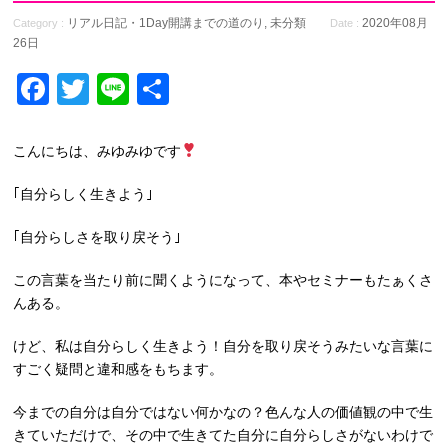
リアル日記・1Day開講までの道のり
,
未分類
2020年08月
Category :
Date :
26日
Facebook
Twitter
Line
共
有
こんにちは、みゆみゆです
｢自分らしく生きよう｣
｢自分らしさを取り戻そう｣
この言葉を当たり前に聞くようになって、本やセミナーもたぁくさ
んある。
けど、私は自分らしく生きよう！自分を取り戻そうみたいな言葉に
すごく疑問と違和感をもちます。
今までの自分は自分ではない何かなの？色んな人の価値観の中で生
きていただけで、その中で生きてた自分に自分らしさがないわけで