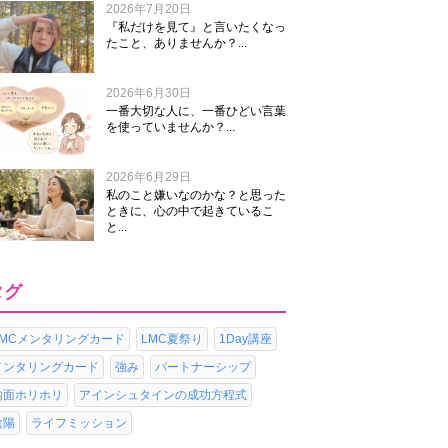
2026年7月20日
『私だけを見て』と言いたくなっ
たこと、ありませんか？...
2026年6月30日
一番大切な人に、一番ひどい言葉
を使っていませんか？...
2026年6月29日
私のこと嫌いなのかな？と思った
ときに、心の中で起きているこ
と...
タグ
LMCメンタリングカード
LMC夏祭り
1Day講座
メンタリングカード
強み
パートナーシップ
内面ホリホリ
アインシュタインの成功方程式
陰陽
ライフミッション