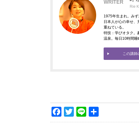
WRITER
Rie 
1975年生まれ。み
日本人が心の幸せ、
重ねている。
特技：学びオタク。
温泉。毎日10時間睡
この講師
Facebook
Twitter
Line
共
有