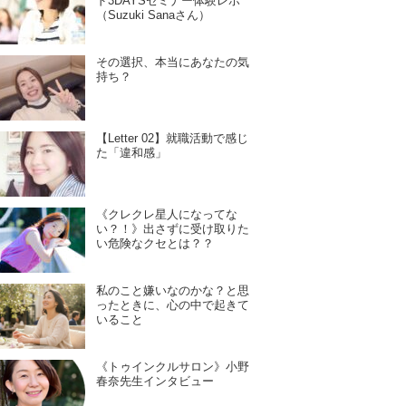
ド3DAYSセミナー体験レポ
（Suzuki Sanaさん）
その選択、本当にあなたの気
持ち？
【Letter 02】就職活動で感じ
た「違和感」
《クレクレ星人になってな
い？！》出さずに受け取りた
い危険なクセとは？？
私のこと嫌いなのかな？と思
ったときに、心の中で起きて
いること
《トゥインクルサロン》小野
春奈先生インタビュー