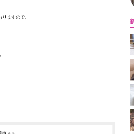
おりますので、
。
理恵