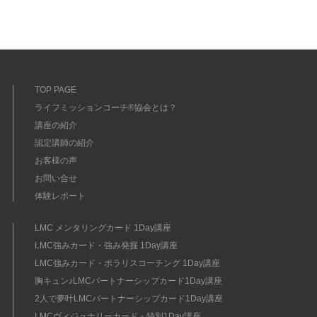
TOP PAGE
ライフミッションコーチ®協会とは？
講座の紹介
認定講師の紹介
お客様の声
お問い合せ
体験レポート
LMC メンタリングカード 1Day講座
LMC強みカード・強み発掘 1Day講座
LMC強みカード・ポラリスコーチング 1Day講座
胸キュン♪LMCパートナーシップカード1Day講座
2人で夢叶LMCパートナーシップカード1Day講座
LMCヴィジョナリーカード・特別1Day講座