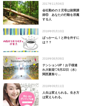
2017年11月04日
会社勤めの２児母は副業講
師⑪ あなたの行動を邪魔
する人
2018年05月10日
ぱっかーん！と枠を外すに
は？？
2018年08月09日
テンションUP！お子様連
れ大歓迎♡8月22日（水）
関西夏祭り…
2018年09月11日
人生は変えられる。生き方
は変えられる。