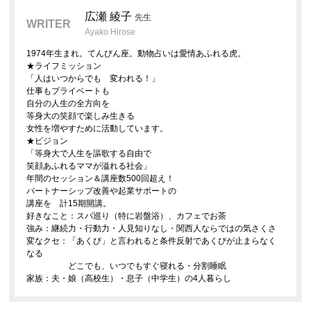
広瀬 綾子
先生
WRITER
Ayako Hirose
1974年生まれ。てんびん座。動物占いは愛情あふれる虎。
★ライフミッション
「人はいつからでも 変われる！」
仕事もプライベートも
自分の人生の全方向を
等身大の笑顔で楽しみ生きる
女性を増やすために活動しています。
★ビジョン
「等身大で人生を謳歌する自由で
笑顔あふれるママが溢れる社会」
年間のセッション＆講座数500回超え！
パートナーシップ改善や起業サポートの
講座を 計15期開講。
好きなこと：スパ巡り（特に岩盤浴）、カフェでお茶
強み：継続力・行動力・人見知りなし・関西人ならではの気さくさ
変なクセ：「あくび」と言われると条件反射であくびが止まらなく
なる
どこでも、いつでもすぐ寝れる・分割睡眠
家族：夫・娘（高校生）・息子（中学生）の4人暮らし