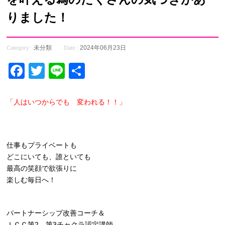
りました！
未分類
2024年06月23日
Category :
Date :
Facebook
Twitter
Line
共
有
「人はいつからでも 変われる！！」
仕事もプライベートも
どこにいても、誰といても
最高の笑顔で欲張りに
楽しむ毎日へ！
パートナーシップ改善コーチ＆
ＩＣＣ第2、第3チャクラ認定講師