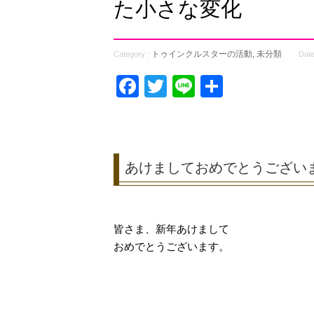
た小さな変化
トゥインクルスターの活動
,
未分類
Category :
Date
Facebook
Twitter
Line
共
有
あけましておめでとうござい
皆さま、新年あけまして
おめでとうございます。