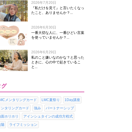
2026年7月20日
『私だけを見て』と言いたくなっ
たこと、ありませんか？...
2026年6月30日
一番大切な人に、一番ひどい言葉
を使っていませんか？...
2026年6月29日
私のこと嫌いなのかな？と思った
ときに、心の中で起きているこ
と...
タグ
LMCメンタリングカード
LMC夏祭り
1Day講座
メンタリングカード
強み
パートナーシップ
内面ホリホリ
アインシュタインの成功方程式
陰陽
ライフミッション