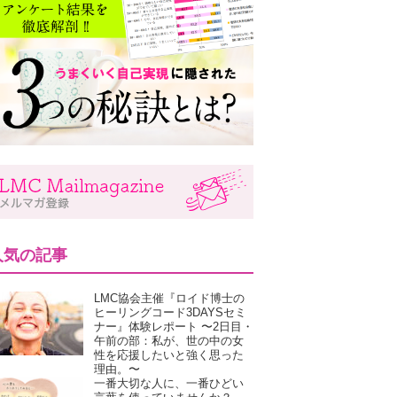
人気の記事
LMC協会主催『ロイド博士の
ヒーリングコード3DAYSセミ
ナー』体験レポート 〜2日目・
午前の部：私が、世の中の女
性を応援したいと強く思った
理由。〜
一番大切な人に、一番ひどい