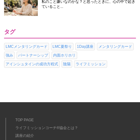
私のこと嫌いなのかな？と思ったときに、心の中で起き
ていること...
タグ
LMCメンタリングカード
LMC夏祭り
1Day講座
メンタリングカード
強み
パートナーシップ
内面ホリホリ
アインシュタインの成功方程式
陰陽
ライフミッション
TOP PAGE
ライフミッションコーチ®協会とは？
講座の紹介