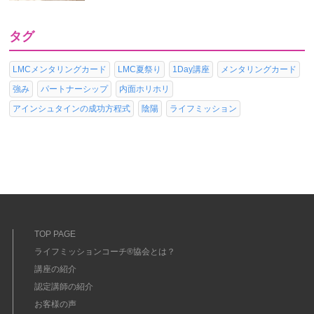
タグ
LMCメンタリングカード
LMC夏祭り
1Day講座
メンタリングカード
強み
パートナーシップ
内面ホリホリ
アインシュタインの成功方程式
陰陽
ライフミッション
TOP PAGE
ライフミッションコーチ®協会とは？
講座の紹介
認定講師の紹介
お客様の声