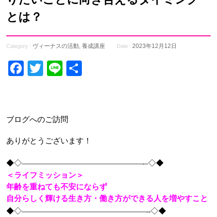
とは？
ヴィーナスの活動
,
養成講座
2023年12月12日
Category :
Date :
Facebook
Twitter
Line
共
有
ブログへのご訪問
ありがとうございます！
◆◇————————————–
———-
–◇◆
＜ライフミッション＞
年齢を重ねても不安にならず
自分らしく輝ける生き方・働き方ができる人を増やすこと
◆◇—————————————
———-
-◇◆