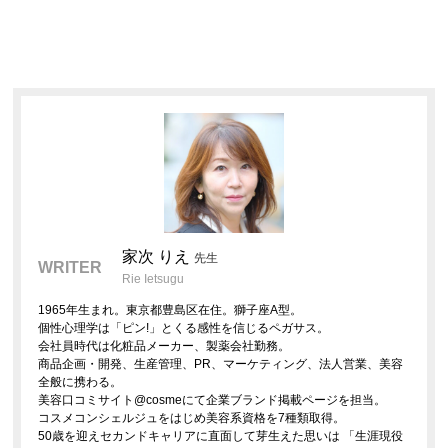
家次 りえ
先生
WRITER
Rie Ietsugu
1965年生まれ。東京都豊島区在住。獅子座A型。
個性心理学は「ピン!」とくる感性を信じるペガサス。
会社員時代は化粧品メーカー、製薬会社勤務。
商品企画・開発、生産管理、PR、マーケティング、法人営業、美容
全般に携わる。
美容口コミサイト@cosmeにて企業ブランド掲載ページを担当。
コスメコンシェルジュをはじめ美容系資格を7種類取得。
50歳を迎えセカンドキャリアに直面して芽生えた思いは 「生涯現役