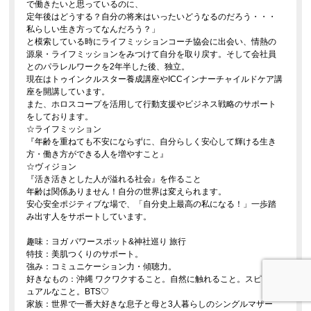
で働きたいと思っているのに、
定年後はどうする？自分の将来はいったいどうなるのだろう・・・
私らしい生き方ってなんだろう？」
と模索している時にライフミッションコーチ協会に出会い、情熱の
源泉・ライフミッションをみつけて自分を取り戻す。そして会社員
とのパラレルワークを2年半した後、独立。
現在はトゥインクルスター養成講座やICCインナーチャイルドケア講
座を開講しています。
また、ホロスコープを活用して行動支援やビジネス戦略のサポート
をしております。
☆ライフミッション
『年齢を重ねても不安にならずに、自分らしく安心して輝ける生き
方・働き方ができる人を増やすこと』
☆ヴィジョン
『活き活きとした人が溢れる社会』を作ること
年齢は関係ありません！自分の世界は変えられます。
安心安全ポジティブな場で、「自分史上最高の私になる！」一歩踏
み出す人をサポートしています。
趣味：ヨガ パワースポット&神社巡り 旅行
特技：美肌つくりのサポート。
強み：コミュニケーション力・傾聴力。
好きなもの：沖縄 ワクワクすること。自然に触れること。スピリチ
ュアルなこと。BTS♡
家族：世界で一番大好きな息子と母と3人暮らしのシングルマザー