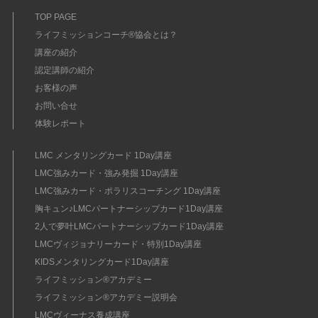
TOP PAGE
ライフミッションコーチ®協会とは？
講座の紹介
認定講師の紹介
お客様の声
お問い合せ
体験レポート
LMC メンタリングカード 1Day講座
LMC強みカード・強み発掘 1Day講座
LMC強みカード・ポラリスコーチング 1Day講座
胸キュン♪LMCパートナーシップカード1Day講座
2人で夢叶LMCパートナーシップカード1Day講座
LMCヴィジョナリーカード・特別1Day講座
KIDSメンタリングカード1Day講座
ライフミッション®︎アカデミー
ライフミッション®︎アカデミー説明会
LMCヴィーナス養成講座