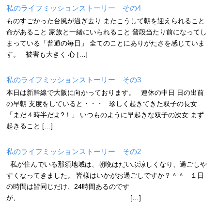
私のライフミッションストーリー その4
ものすごかった台風が過ぎ去り またこうして朝を迎えられること
命があること 家族と一緒にいられること 普段当たり前になってし
まっている「普通の毎日」 全てのことにありがたさを感じていま
す。 被害も大きく 心 […]
私のライフミッションストーリー その3
本日は新幹線で大阪に向かっております。 連休の中日 日の出前
の早朝 支度をしていると・・・ 珍しく起きてきた双子の長女
「まだ４時半だよ?！」 いつものように早起きな双子の次女 まず
起きること […]
私のライフミッションストーリー その2
私が住んでいる那須地域は、朝晩はだいぶ涼しくなり、過ごしや
すくなってきました。 皆様はいかがお過ごしですか？＾＾ １日
の時間は皆同じだけ、24時間あるのです
が、 […]