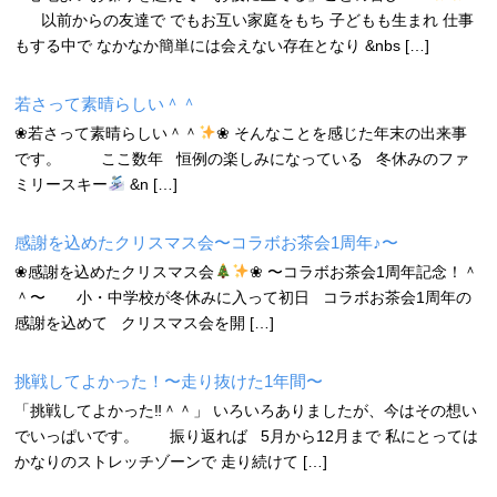
以前からの友達で でもお互い家庭をもち 子どもも生まれ 仕事
もする中で なかなか簡単には会えない存在となり &nbs […]
若さって素晴らしい＾＾
❀若さって素晴らしい＾＾
❀ そんなことを感じた年末の出来事
です。 ここ数年 恒例の楽しみになっている 冬休みのファ
ミリースキー
&n […]
感謝を込めたクリスマス会〜コラボお茶会1周年♪〜
❀感謝を込めたクリスマス会
❀ 〜コラボお茶会1周年記念！＾
＾〜 小・中学校が冬休みに入って初日 コラボお茶会1周年の
感謝を込めて クリスマス会を開 […]
挑戦してよかった！〜走り抜けた1年間〜
「挑戦してよかった‼︎＾＾」 いろいろありましたが、今はその想い
でいっぱいです。 振り返れば 5月から12月まで 私にとっては
かなりのストレッチゾーンで 走り続けて […]