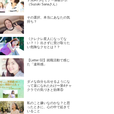
ド3DAYSセミナー体験レポ
（Suzuki Sanaさん）
その選択、本当にあなたの気
持ち？
《クレクレ星人になってな
い？！》出さずに受け取りた
い危険なクセとは？？
【Letter 02】就職活動で感じ
た「違和感」
ダメな自分も出せるようにな
って楽になれたわけ〜第4チャ
クラでの気づきと効果⑤
私のこと嫌いなのかな？と思
ったときに、心の中で起きて
いること