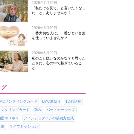
2026年7月20日
『私だけを見て』と言いたくなっ
たこと、ありませんか？...
2026年6月30日
一番大切な人に、一番ひどい言葉
を使っていませんか？...
2026年6月29日
私のこと嫌いなのかな？と思った
ときに、心の中で起きているこ
と...
タグ
LMCメンタリングカード
LMC夏祭り
1Day講座
メンタリングカード
強み
パートナーシップ
内面ホリホリ
アインシュタインの成功方程式
陰陽
ライフミッション