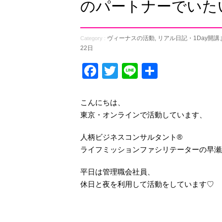
のパートナーでいた
ヴィーナスの活動
,
リアル日記・1Day開
Category :
22日
Facebook
Twitter
Line
共
有
こんにちは、
東京・オンラインで活動しています、
人柄ビジネスコンサルタント®️
ライフミッションファシリテーターの早瀬
平日は管理職会社員、
休日と夜を利用して活動をしています♡