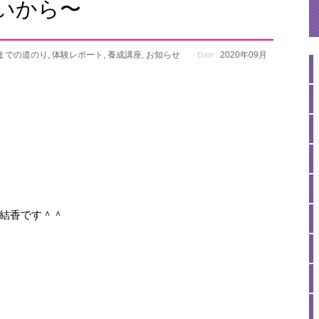
いから〜
講までの道のり
,
体験レポート
,
養成講座
,
お知らせ
2020年09月
Date :
結香です＾＾