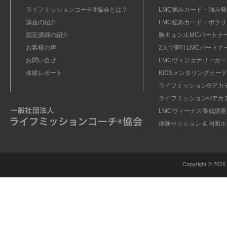
ライフミッションコーチ®協会とは？
LMC強みカード・強み発掘
講座の紹介
LMC強みカード・ポラリ
認定講師の紹介
胸キュン♪LMCパートナ
お客様の声
2人で夢叶LMCパートナ
お問い合せ
LMCヴィジョナリーカー
体験レポート
KIDSメンタリングカード
ライフミッション®︎アカ
ライフミッション®︎アカ
LMCヴィーナス養成講座
体験セッション & 内面
Copyright ©
2026 