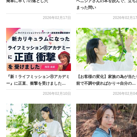
簡単に早く♪の落とし穴
ベニシアさんの本を読んで、立ち
まった問い
2026年02月17日
2026年02月1
『新！ライフミッションⓇアカデミ
【お客様の変化】家族の為が当た
ー』に正直、衝撃を受けました…
前で不調や疲ればかり⇒自分の…
2026年02月10日
2026年02月0