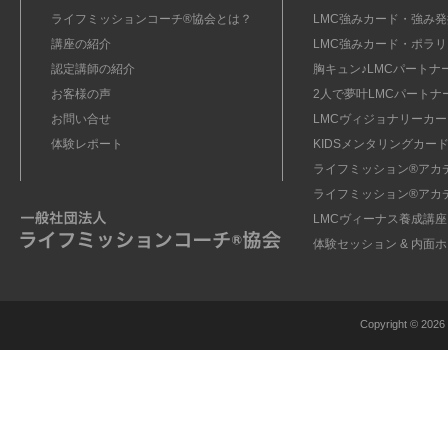
ライフミッションコーチ®協会とは？
LMC強みカード・強み発掘
講座の紹介
LMC強みカード・ポラリ
認定講師の紹介
胸キュン♪LMCパートナ
お客様の声
2人で夢叶LMCパートナ
お問い合せ
LMCヴィジョナリーカー
体験レポート
KIDSメンタリングカード
ライフミッション®︎アカ
ライフミッション®︎アカ
LMCヴィーナス養成講座
体験セッション & 内面
Copyright ©
2026 