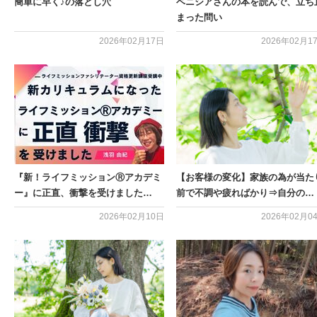
簡単に早く♪の落とし穴
ベニシアさんの本を読んで、立ち
まった問い
2026年02月17日
2026年02月1
『新！ライフミッションⓇアカデミ
【お客様の変化】家族の為が当た
ー』に正直、衝撃を受けました…
前で不調や疲ればかり⇒自分の…
2026年02月10日
2026年02月0