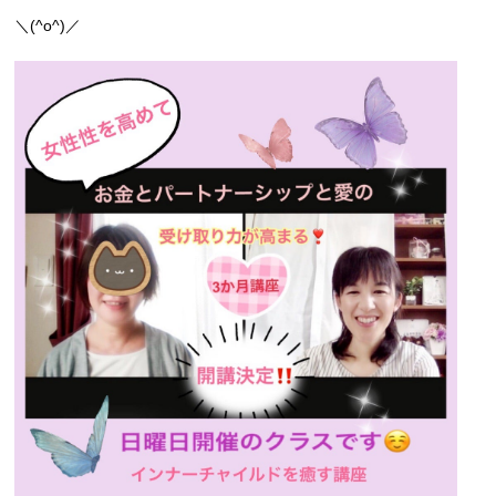
＼(^o^)／