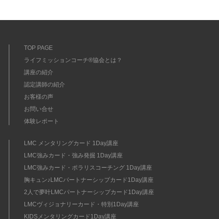
TOP PAGE
ライフミッションコーチ®協会とは？
講座の紹介
認定講師の紹介
お客様の声
お問い合せ
体験レポート
LMC メンタリングカード 1Day講座
LMC強みカード・強み発掘 1Day講座
LMC強みカード・ポラリスコーチング 1Day講座
胸キュン♪LMCパートナーシップカード1Day講座
2人で夢叶LMCパートナーシップカード1Day講座
LMCヴィジョナリーカード・特別1Day講座
KIDSメンタリングカード1Day講座