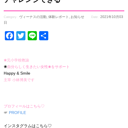
ヴィーナスの活動
,
体験レポート
,
お知らせ
2021年10月03
Category :
Date :
日
Facebook
Twitter
Line
共
有
❀元小学校教諭
❀
自分らしく生きたい女性❀をサポート
Happy & Smile
主宰 小林博美です
プロフィールはこちら♡
☞
PROFILE
インスタグラムはこちら♡