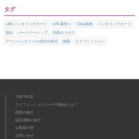
タグ
LMCメンタリングカード
LMC夏祭り
1Day講座
メンタリングカード
強み
パートナーシップ
内面ホリホリ
アインシュタインの成功方程式
陰陽
ライフミッション
TOP PAGE
ライフミッションコーチ®協会とは？
講座の紹介
認定講師の紹介
お客様の声
お問い合せ